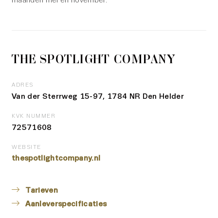
maanden mei en november.
THE SPOTLIGHT COMPANY
ADRES
Van der Sterrweg 15-97, 1784 NR Den Helder
KVK NUMMER
72571608
WEBSITE
thespotlightcompany.nl
Tarieven
Aanleverspecificaties