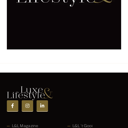
L&L Magazine
L&L ’t Gooi