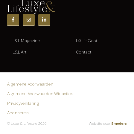
L&L Magazine
L&L ’t Gooi
L&L Art
Contact
Algemene Voorwaarden
Algemene Voorwaarden Winacties
Privacyverklaring
Abonneren
Smeders
© Luxe & Lifestyle 2026
Website door