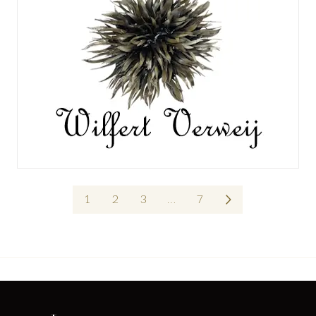
1
2
3
…
7