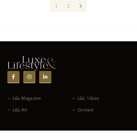
1
2
L&L Magazine
L&L ’t Gooi
L&L Art
Contact