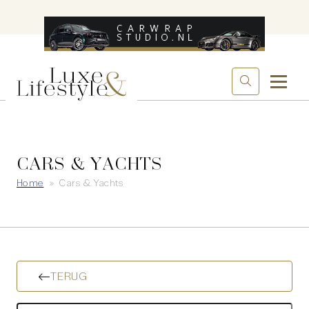
CARS & YACHTS
Home
»
Cars & Yachts
TERUG
Zoeken