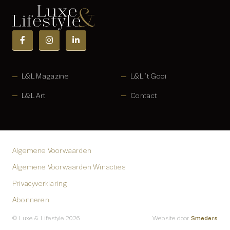
L&L Magazine
L&L ’t Gooi
L&L Art
Contact
Algemene Voorwaarden
Algemene Voorwaarden Winacties
Privacyverklaring
Abonneren
Smeders
© Luxe & Lifestyle 2026
Website door